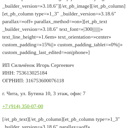
_builder_version=»3.18.6″][/et_pb_image][/et_pb_column]
[et_pb_column type=»1_3″ _builder_version=»3.18.6″
parallax=»off» parallax_method=»on»][et_pb_text
_builder_version=»3.18.6″ text_font=»|300|||||||»
text_line_height=»1.6em» text_orientation=»center»
custom_padding=»15%||» custom_padding_tablet=»0%||»
custom_padding_last_edited=»on|phone»]
ИП Сильчёнок Игорь Сергеевич
ИНН: 753613025184
ОГРНИП: 316753600076118
г. Чита, ул. Бутина 10, 3 этаж, офис 7
+7 (914) 350-07-00
[/et_pb_text][/et_pb_column][et_pb_column type=»1_3″
_builder_version=»3.18.6″ parallax=»off»