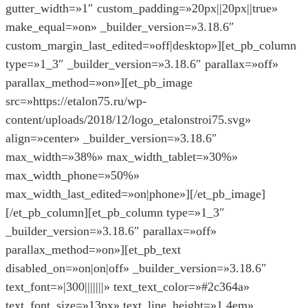
gutter_width=»1″ custom_padding=»20px||20px||true»
make_equal=»on» _builder_version=»3.18.6″
custom_margin_last_edited=»off|desktop»][et_pb_column
type=»1_3″ _builder_version=»3.18.6″ parallax=»off»
parallax_method=»on»][et_pb_image
src=»https://etalon75.ru/wp-
content/uploads/2018/12/logo_etalonstroi75.svg»
align=»center» _builder_version=»3.18.6″
max_width=»38%» max_width_tablet=»30%»
max_width_phone=»50%»
max_width_last_edited=»on|phone»][/et_pb_image]
[/et_pb_column][et_pb_column type=»1_3″
_builder_version=»3.18.6″ parallax=»off»
parallax_method=»on»][et_pb_text
disabled_on=»on|on|off» _builder_version=»3.18.6″
text_font=»|300|||||||» text_text_color=»#2c364a»
text_font_size=»13px» text_line_height=»1.4em»