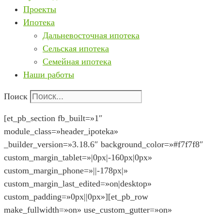
Проекты
Ипотека
Дальневосточная ипотека
Сельская ипотека
Семейная ипотека
Наши работы
Поиск
[et_pb_section fb_built=»1″
module_class=»header_ipoteka»
_builder_version=»3.18.6″ background_color=»#f7f7f8″
custom_margin_tablet=»|0px|-160px|0px»
custom_margin_phone=»||-178px|»
custom_margin_last_edited=»on|desktop»
custom_padding=»0px||0px»][et_pb_row
make_fullwidth=»on» use_custom_gutter=»on»