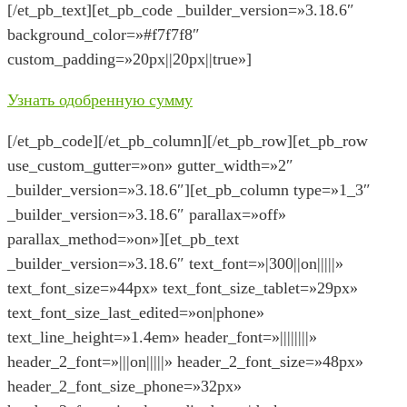
[/et_pb_text][et_pb_code _builder_version=»3.18.6″
background_color=»#f7f7f8″
custom_padding=»20px||20px||true»]
Узнать одобренную сумму
[/et_pb_code][/et_pb_column][/et_pb_row][et_pb_row
use_custom_gutter=»on» gutter_width=»2″
_builder_version=»3.18.6″][et_pb_column type=»1_3″
_builder_version=»3.18.6″ parallax=»off»
parallax_method=»on»][et_pb_text
_builder_version=»3.18.6″ text_font=»|300||on|||||»
text_font_size=»44px» text_font_size_tablet=»29px»
text_font_size_last_edited=»on|phone»
text_line_height=»1.4em» header_font=»||||||||»
header_2_font=»|||on|||||» header_2_font_size=»48px»
header_2_font_size_phone=»32px»