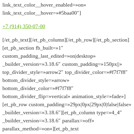
link_text_color__hover_enabled=»on»
link_text_color__hover=»#5baa00″]
+7 (914) 350-07-00
[/et_pb_text][/et_pb_column][/et_pb_row][/et_pb_section]
[et_pb_section fb_built=»1″
custom_padding_last_edited=»on|desktop»
_builder_version=»3.18.6″ custom_padding=»150px||»
top_divider_style=»arrow2″ top_divider_color=»#f7f7f8″
bottom_divider_style=»arrow»
bottom_divider_color=»#f7f7f8″
bottom_divider_flip=»vertical» animation_style=»fade»]
[et_pb_row custom_padding=»29px|0px|29px|0|false|false»
_builder_version=»3.18.6″][et_pb_column type=»4_4″
_builder_version=»3.18.6″ parallax=»off»
parallax_method=»on»][et_pb_text