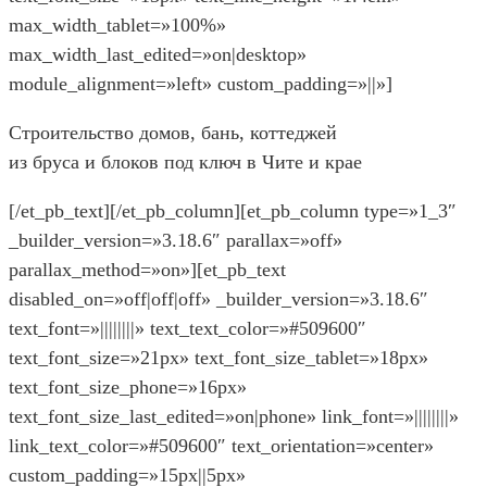
max_width_tablet=»100%»
max_width_last_edited=»on|desktop»
module_alignment=»left» custom_padding=»||»]
Строительство домов, бань, коттеджей
из бруса и блоков под ключ в Чите и крае
[/et_pb_text][/et_pb_column][et_pb_column type=»1_3″
_builder_version=»3.18.6″ parallax=»off»
parallax_method=»on»][et_pb_text
disabled_on=»off|off|off» _builder_version=»3.18.6″
text_font=»||||||||» text_text_color=»#509600″
text_font_size=»21px» text_font_size_tablet=»18px»
text_font_size_phone=»16px»
text_font_size_last_edited=»on|phone» link_font=»||||||||»
link_text_color=»#509600″ text_orientation=»center»
custom_padding=»15px||5px»