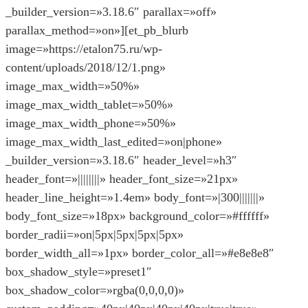
_builder_version=»3.18.6″ parallax=»off»
parallax_method=»on»][et_pb_blurb
image=»https://etalon75.ru/wp-
content/uploads/2018/12/1.png»
image_max_width=»50%»
image_max_width_tablet=»50%»
image_max_width_phone=»50%»
image_max_width_last_edited=»on|phone»
_builder_version=»3.18.6″ header_level=»h3″
header_font=»||||||||» header_font_size=»21px»
header_line_height=»1.4em» body_font=»|300|||||||»
body_font_size=»18px» background_color=»#ffffff»
border_radii=»on|5px|5px|5px|5px»
border_width_all=»1px» border_color_all=»#e8e8e8″
box_shadow_style=»preset1″
box_shadow_color=»rgba(0,0,0,0)»