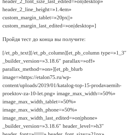
header_2_font_size_last_edited=»on|desktop»
header_2_line_height=»1.4em»
custom_margin_tablet=»20px||»
custom_margin_last_edited=»on|desktop»]
Пройдя тест до конца вы получите:
[/et_pb_text][/et_pb_column][et_pb_column type=»1_3″
_builder_version=»3.18.6″ parallax=»off»
parallax_method=»on»][et_pb_blurb
image=»https://etalon75.ru/wp-
content/uploads/2019/01/katalog-top-15-prodavaemih-
proektov-za-10-let.png» image_max_width=»50%»
image_max_width_tablet=»50%»
image_max_width_phone=»50%»
image_max_width_last_edited=»on|phone»
_builder_version=»3.18.6″ header_level=»h3″
header_font=»||||||||» header_font_size=»21px»