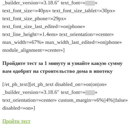
_builder_version=»3.18.6″ text_font=»||||||||»
text_font_size=»40px» text_font_size_tablet=»30px»
text_font_size_phone=»29px»
text_font_size_last_edited=»on|phone»
text_line_height=»1.4em» text_orientation=»center»
max_width=»67%» max_width_last_edited=»on|phone»
module_alignment=»center»]
Пройдите тест за 1 минуту и узнайте какую сумму
вам одобрят на строительство дома в ипотеку
[/et_pb_text][et_pb_text disabled_on=»on|on|on»
_builder_version=»3.18.6″ text_font=»||||||||»
text_orientation=»center» custom_margin=»6%||4%||false»
disabled=»on»]
Пройти тест