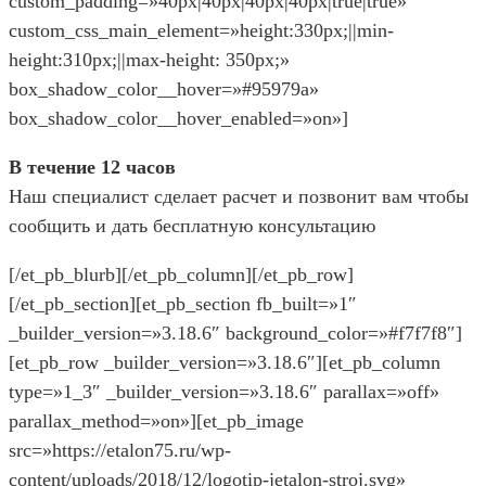
custom_padding=»40px|40px|40px|40px|true|true»
custom_css_main_element=»height:330px;||min-
height:310px;||max-height: 350px;»
box_shadow_color__hover=»#95979a»
box_shadow_color__hover_enabled=»on»]
В течение 12 часов
Наш специалист сделает расчет и позвонит вам чтобы
сообщить и дать бесплатную консультацию
[/et_pb_blurb][/et_pb_column][/et_pb_row]
[/et_pb_section][et_pb_section fb_built=»1″
_builder_version=»3.18.6″ background_color=»#f7f7f8″]
[et_pb_row _builder_version=»3.18.6″][et_pb_column
type=»1_3″ _builder_version=»3.18.6″ parallax=»off»
parallax_method=»on»][et_pb_image
src=»https://etalon75.ru/wp-
content/uploads/2018/12/logotip-jetalon-stroj.svg»