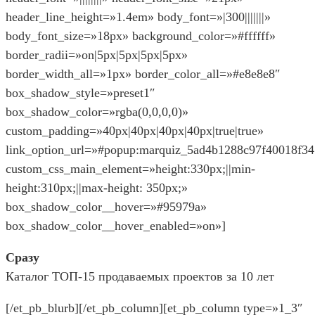
header_line_height=»1.4em» body_font=»|300|||||||»
body_font_size=»18px» background_color=»#ffffff»
border_radii=»on|5px|5px|5px|5px»
border_width_all=»1px» border_color_all=»#e8e8e8″
box_shadow_style=»preset1″
box_shadow_color=»rgba(0,0,0,0)»
custom_padding=»40px|40px|40px|40px|true|true»
link_option_url=»#popup:marquiz_5ad4b1288c97f40018f34
custom_css_main_element=»height:330px;||min-
height:310px;||max-height: 350px;»
box_shadow_color__hover=»#95979a»
box_shadow_color__hover_enabled=»on»]
Сразу
Каталог ТОП-15 продаваемых проектов за 10 лет
[/et_pb_blurb][/et_pb_column][et_pb_column type=»1_3″